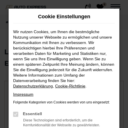
0
Zum
MENÜ
Hauptinhalt
Cookie Einstellungen
springen
Startseite
Werkstatt & Service
Lagerfläche mieten
Wir nutzen Cookies, um Ihnen die bestmögliche
Nutzung unserer Webseite zu ermöglichen und unsere
Kommunikation mit Ihnen zu verbessern. Wir
berücksichtigen hierbei Ihre Präferenzen und
Lagerfläche mieten bei Auto
verarbeiten Daten für Marketing und Statistiken nur,
wenn Sie uns Ihre Einwilligung geben. Wenn Sie zu
Express
einem späteren Zeitpunkt Ihre Meinung ändern, können
Sie die Einwilligung jederzeit für die Zukunft widerrufen.
Weitere Informationen zum Umfang der
Datenverarbeitung finden Sie hier:
Datenschutzerklärung
,
Cookie-Richtlinie
.
Name
*
Impressum
Folgende Kategorien von Cookies werden von uns eingesetzt:
E-Mail
*
Essentiell
Diese Technologien sind erforderlich, um die
Kernfunktionalität der Webseite zu gewährleisten.