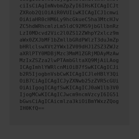
ciIsCiAgImNvbmZpZyI6IHsKICAgICJt
ZXRob2QiOiAiR0VUIiwKICAgICJ1cmwi
OiAiaHR0cHM6Ly9hcGkueC5ha3MtcHJv
ZC5hdWRhcmlzLm5ldC92MS9jbGllbnRz
LzI0MDcvd2Vic2l0ZS12ZWhpY2xlcz9m
aWx0ZXJbMF1bZmllbGRdPWlzT3duJmZp
bHRlclswXVt2YWx1ZV09dHJ1ZSZ3ZWJz
aXRlPTY0MDBjMzc3MmM1ZGRjMDAyMzAw
MzIxZSZza2lwPTAmbGltaXQ9MjAiLAog
ICAgImhlYWRlcnMiOiB7fSwKICAgICJi
b2R5IjogbnVsbCwKICAgICJleHBlY3Qi
OiB7CiAgICAgICJyZXNwb25zZVR5cGUi
OiAiIgogICAgfSwKICAgICJ0aW1lb3V0
IjogMCwKICAgICJwcm9ncmVzcyI6IG51
bGwsCiAgICAicmlza3kiOiBmYWxzZQog
IH0KfQ==