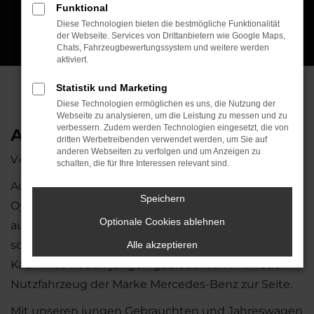
Funktional
Diese Technologien bieten die bestmögliche Funktionalität
der Webseite. Services von Drittanbietern wie Google Maps,
Chats, Fahrzeugbewertungssystem und weitere werden
aktiviert.
Statistik und Marketing
Diese Technologien ermöglichen es uns, die Nutzung der
Webseite zu analysieren, um die Leistung zu messen und zu
verbessern. Zudem werden Technologien eingesetzt, die von
Auto Express in Oyten
dritten Werbetreibenden verwendet werden, um Sie auf
anderen Webseiten zu verfolgen und um Anzeigen zu
Voll ausgestattet
schalten, die für Ihre Interessen relevant sind.
Auf unserem Auto Express Betriebsgelände in
Speichern
Oyten im Speckgürtel von Bremen mit modern
Optionale Cookies ablehnen
ausgestatteten Verkaufs-, Büro-, Ausstellungs-
sowie Werkstattgebäuden, stehen wir Ihnen beim
Alle akzeptieren
Kauf Ihres neuen jungen gebrauchten PKW oder
Nutzfahrzeug der Marke Mercedes-Benz zur Seite.
Mit unseren jungen Gebrauchten und Jahreswagen